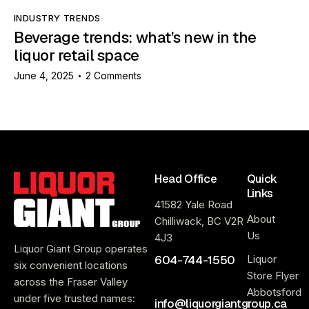
INDUSTRY TRENDS
Beverage trends: what’s new in the
liquor retail space
June 4, 2025
2
Comments
Head Office
Quick
Links
41582 Yale Road
About
Chilliwack, BC V2R
Us
4J3
Liquor Giant Group operates
604-744-1550
Liquor
six convenient locations
Store Flyer
across the Fraser Valley
Abbotsford
under five trusted names:
info@liquorgiantgroup.ca