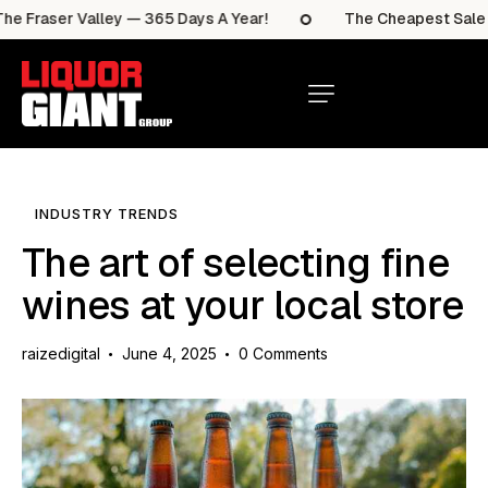
 Fraser Valley — 365 Days A Year!
The Cheapest Sale Ite
INDUSTRY TRENDS
The art of selecting fine
wines at your local store
raizedigital
June 4, 2025
0
Comments