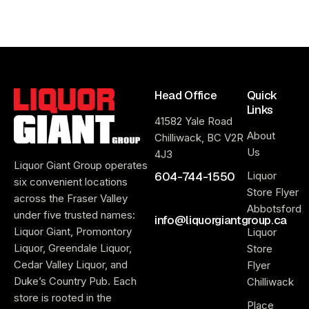
Head Office
Quick
Links
41582 Yale Road
About
Chilliwack, BC V2R
Us
4J3
Liquor Giant Group operates
604-744-1550
Liquor
six convenient locations
Store Flyer
across the Fraser Valley
Abbotsford
under five trusted names:
info@liquorgiantgroup.ca
Liquor Giant, Promontory
Liquor
Liquor, Greendale Liquor,
Store
Cedar Valley Liquor, and
Flyer
Duke’s Country Pub. Each
Chilliwack
store is rooted in the
Place