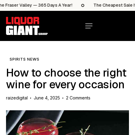
raser Valley — 365 Days A Year!
The Cheapest Sale Items
SPIRITS NEWS
How to choose the right
wine for every occasion
raizedigital
June 4, 2025
2
Comments