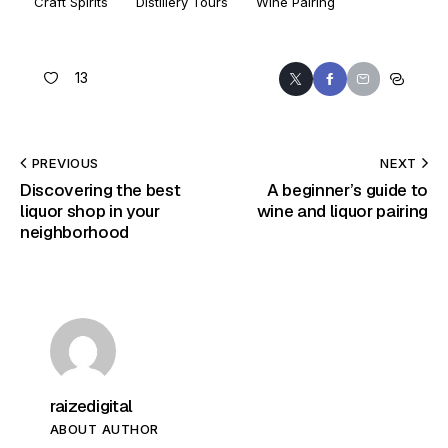
Craft Spirits
Distillery Tours
Wine Pairing
13
PREVIOUS
NEXT
Discovering the best
A beginner’s guide to
liquor shop in your
wine and liquor pairing
neighborhood
raizedigital
ABOUT AUTHOR