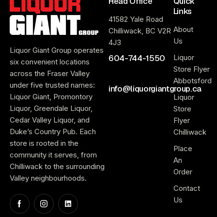
Head Office
Quick
Links
41582 Yale Road
About
Chilliwack, BC V2R
Us
4J3
Liquor Giant Group operates
604-744-1550
Liquor
six convenient locations
Store Flyer
across the Fraser Valley
Abbotsford
under five trusted names:
info@liquorgiantgroup.ca
Liquor Giant, Promontory
Liquor
Liquor, Greendale Liquor,
Store
Cedar Valley Liquor, and
Flyer
Duke’s Country Pub. Each
Chilliwack
store is rooted in the
Place
community it serves, from
An
Chilliwack to the surrounding
Order
Valley neighbourhoods.
Contact
Us