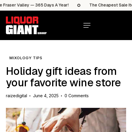
aser Valley — 365 Days A Year!
The Cheapest Sale Items
MIXOLOGY TIPS
Holiday gift ideas from
your favorite wine store
raizedigital
June 4, 2025
0
Comments