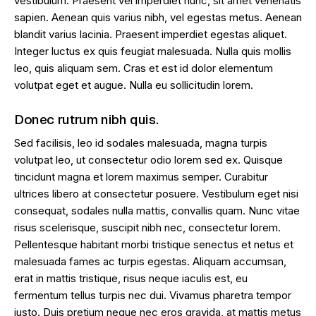
vestibulum. Praesent vel imperdiet nunc, sit amet venenatis
sapien. Aenean quis varius nibh, vel egestas metus. Aenean
blandit varius lacinia. Praesent imperdiet egestas aliquet.
Integer luctus ex quis feugiat malesuada. Nulla quis mollis
leo, quis aliquam sem. Cras et est id dolor elementum
volutpat eget et augue. Nulla eu sollicitudin lorem.
Donec rutrum nibh quis.
Sed facilisis, leo id sodales malesuada, magna turpis
volutpat leo, ut consectetur odio lorem sed ex. Quisque
tincidunt magna et lorem maximus semper. Curabitur
ultrices libero at consectetur posuere. Vestibulum eget nisi
consequat, sodales nulla mattis, convallis quam. Nunc vitae
risus scelerisque, suscipit nibh nec, consectetur lorem.
Pellentesque habitant morbi tristique senectus et netus et
malesuada fames ac turpis egestas. Aliquam accumsan,
erat in mattis tristique, risus neque iaculis est, eu
fermentum tellus turpis nec dui. Vivamus pharetra tempor
justo. Duis pretium neque nec eros gravida, at mattis metus